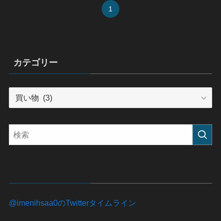
1
カテゴリー
カ
テ
ゴ
リ
ー
@imenihsaa0のTwitterタイムライン