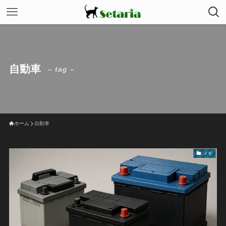
自動車
– tag –
ホーム
自動車
メモ