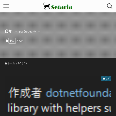
C#
– category –
PC
C#
ホーム
PC
C#
C#