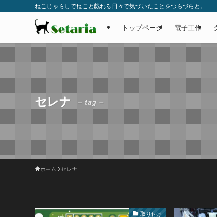
ねこじゃらしでねこと戯れる日々で気づいたことをつらづらと。
トップページ
電子工作
セレナ
– tag –
ホーム
セレナ
取り付け