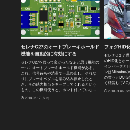
セレナC27のオートブレーキホールド
フォグHID
機能を自動的に有効にする
セレナC２７
のHID化とホー
セレナC27を買って良かったなぁと思う機能の
インバータとH
一つにオートブレーキホールド機能がある。
ンはMitsuba
これ、信号待ちや渋滞で一旦停止し、それな
の買うとDC点
りにブレーキペダルを踏み込み停止したと
く確認してAC点
き、その踏力相当をキープしてくれるという
もの。この機能使うと、ホント付いていな...
2018.01.06 (Sa
2019.03.17 (Sun)