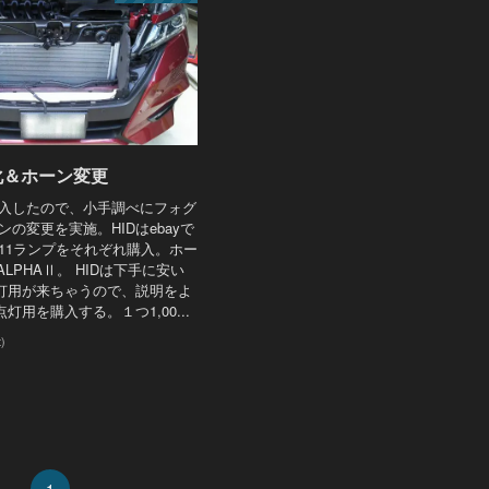
化＆ホーン変更
購入したので、小手調べにフォグ
ンの変更を実施。HIDはebayで
11ランプをそれぞれ購入。ホー
のALPHAⅡ。 HIDは下手に安い
灯用が来ちゃうので、説明をよ
灯用を購入する。１つ1,00...
t)
1