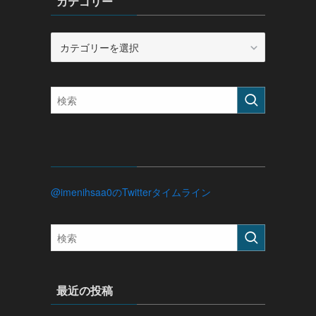
カテゴリー
カ
テ
ゴ
リ
ー
@imenihsaa0のTwitterタイムライン
最近の投稿