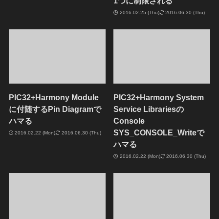
1つに制限される
2016.02.25 (Thu)
2016.06.30 (Thu)
PIC32+Harmony Module
PIC32+Harmony System
に付随するPin Diagramで
Service Librariesの
ハマる
Console
SYS_CONSOLE_Writeで
2016.02.22 (Mon)
2016.06.30 (Thu)
ハマる
2016.02.22 (Mon)
2016.06.30 (Thu)