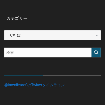
カテゴリー
カ
テ
ゴ
リ
ー
@imenihsaa0のTwitterタイムライン