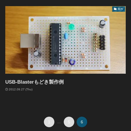
製作
USB-Blasterもどき製作例
2012.09.27 (Thu)
1
...
5
6